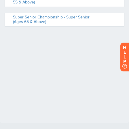
H
E
L
P