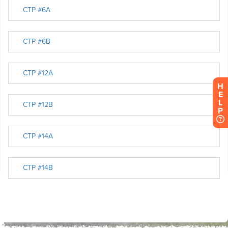
H
E
L
P