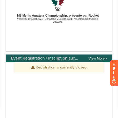
Event Registration / Inscription aux événements
View More »
H
E
L
P