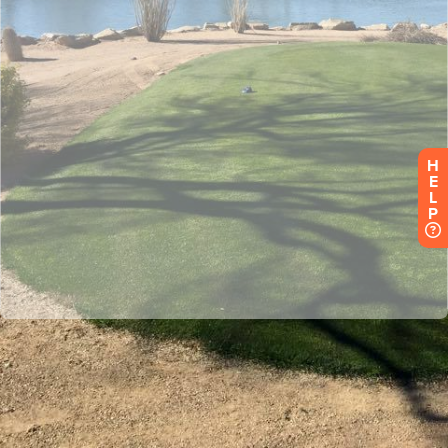
H
E
L
P