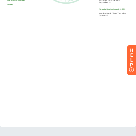
H
E
L
P