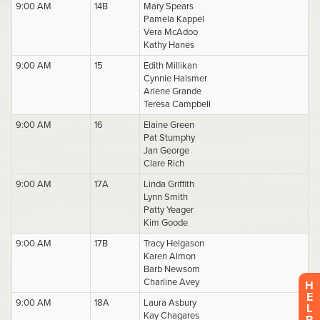
H
E
L