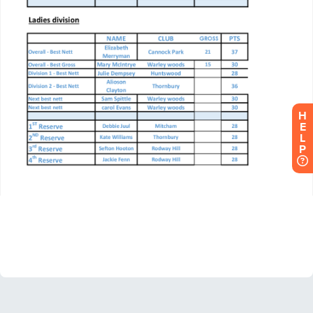
H
E
L
P