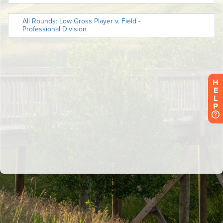
H
E
L
P