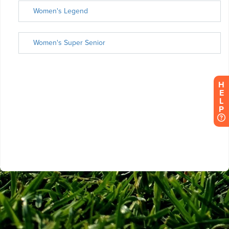
H
E
L
P