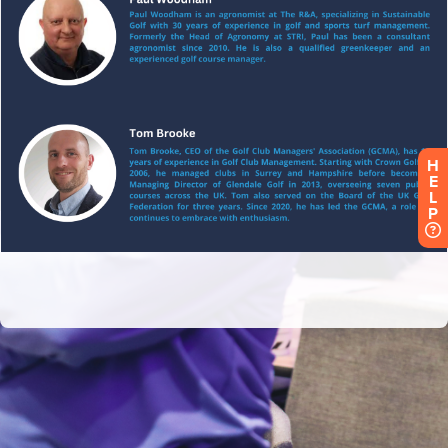
H
E
L
P