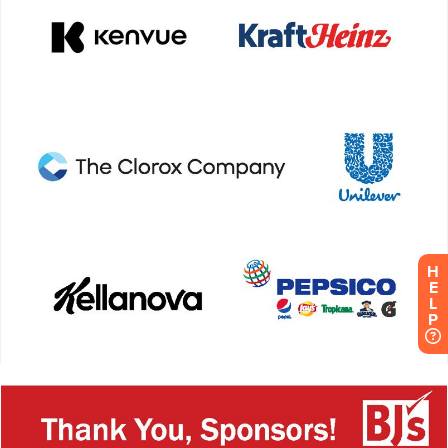
H
E
L
P