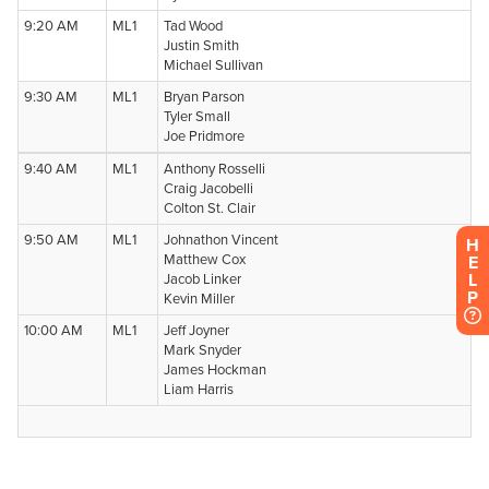
H
E
L
P