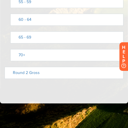
H
E
L
P