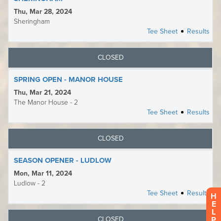
H
E
L
P