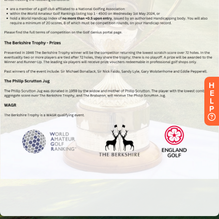
H
E
L
P