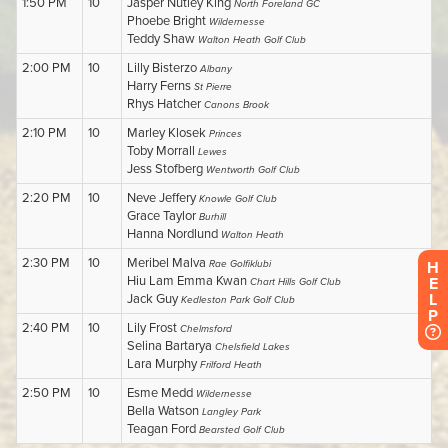
H
E
L
P