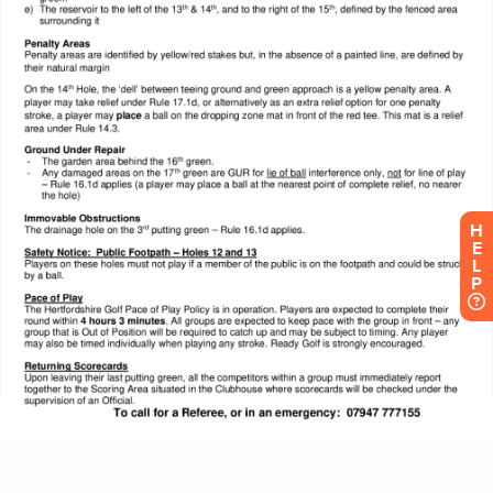
H
E
L
P