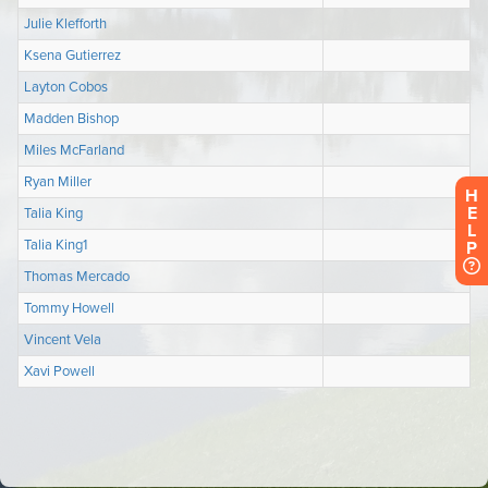
H
E
L
P