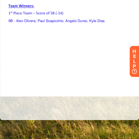
H
E
L
P