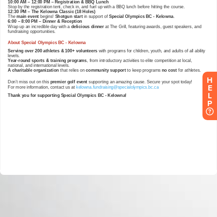
H
E
L
P