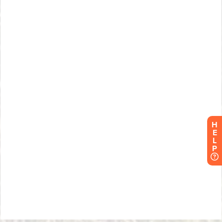
H
E
L
P