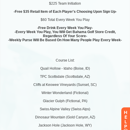
H
E
L
P