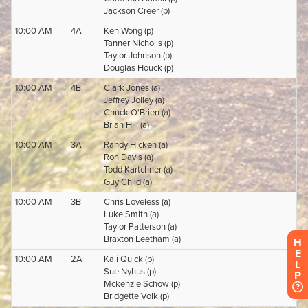
H
E
L
P