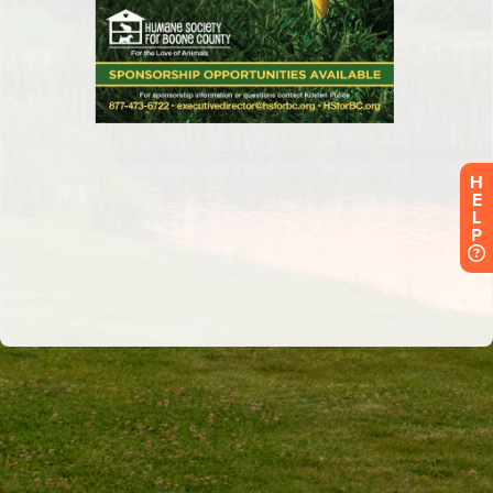
H
E
L
P