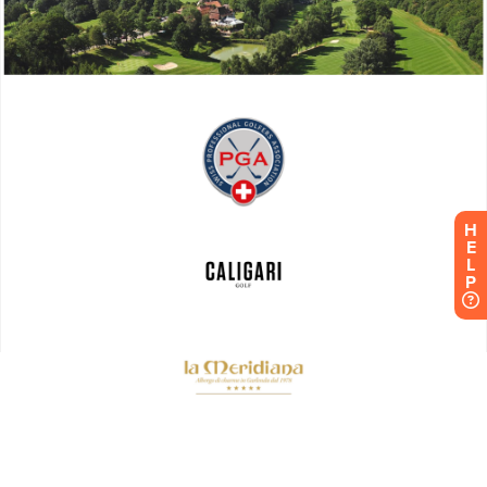
H
E
L
P