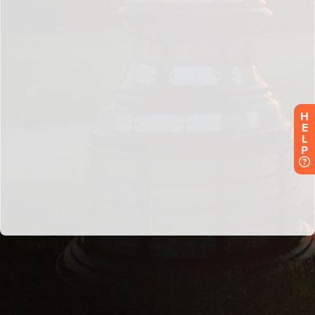
H
E
L
P