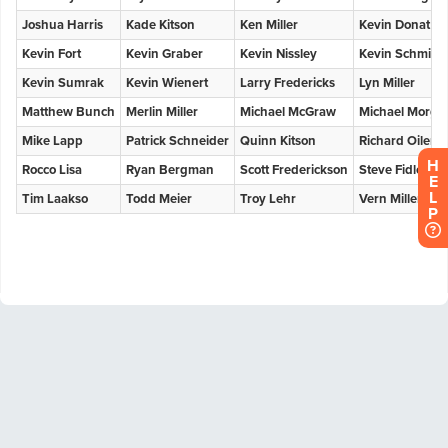
H
E
L
P