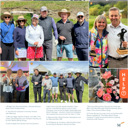
H
E
L
P