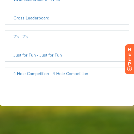
H
E
L
P