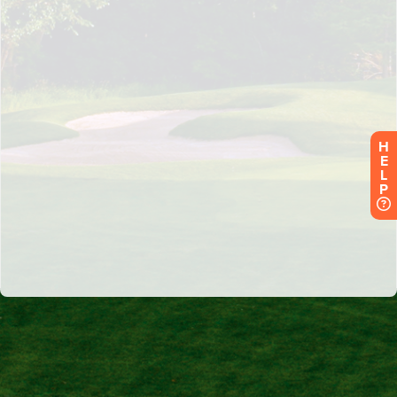
H
E
L
P