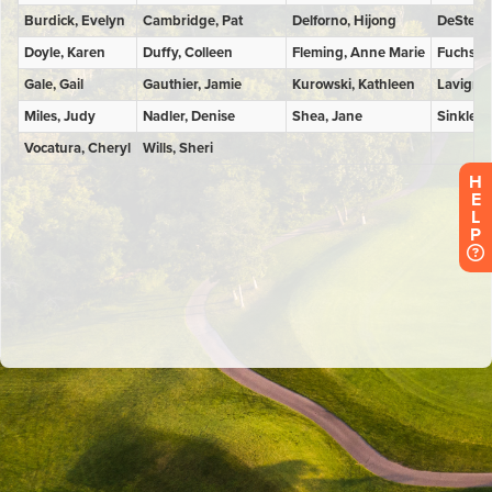
H
E
L
P