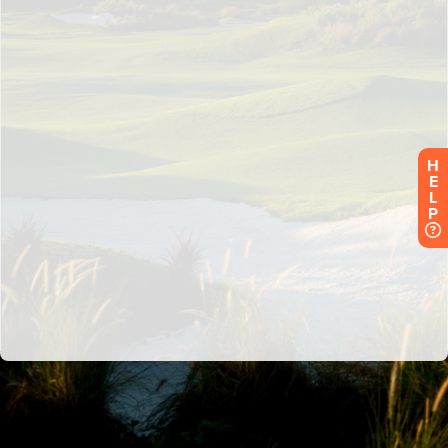
H
E
L
P