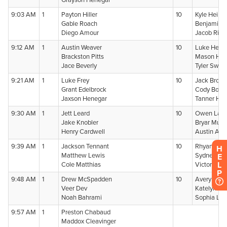
H
E
L
P