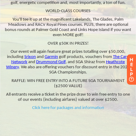
H
E
L
P