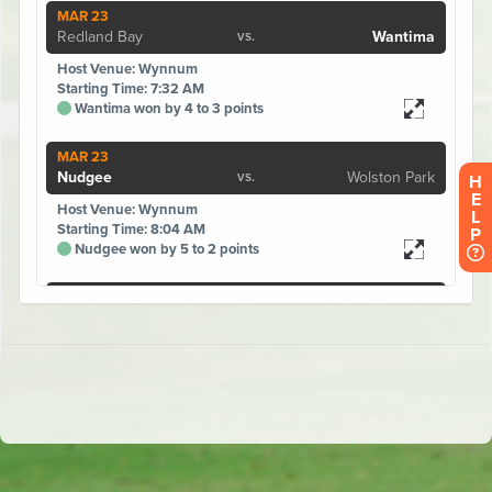
H
E
L
P