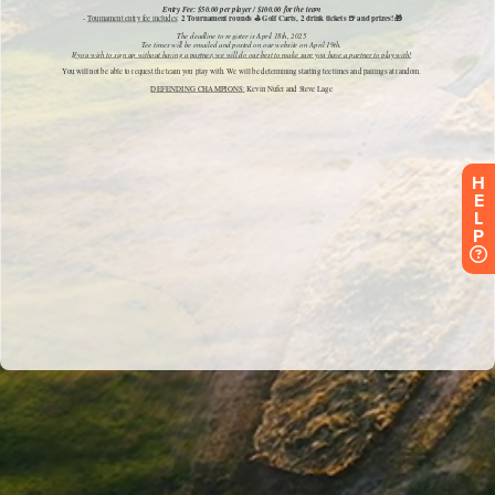
H
E
L
P