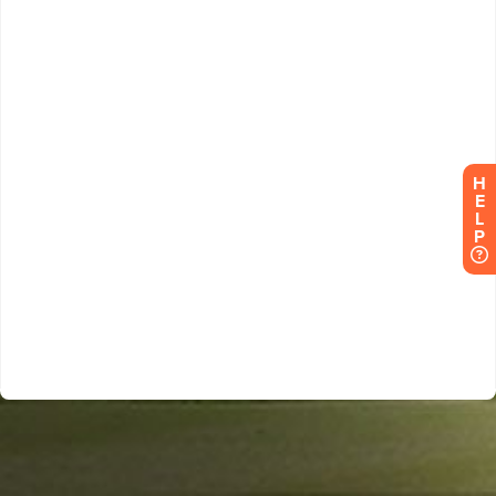
H
E
L
P