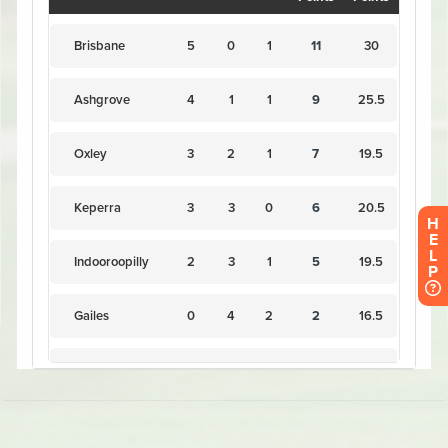
H
E
L
P