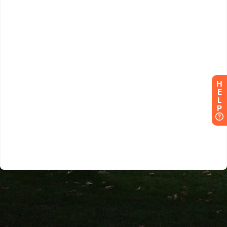
H
E
L
P