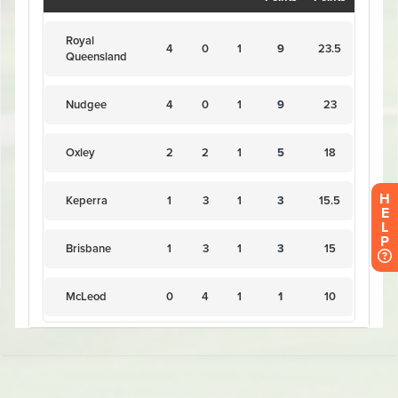
H
E
L
P