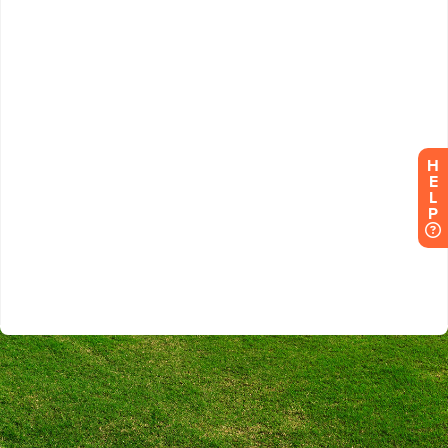
H
E
L
P