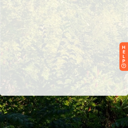
H
E
L
P