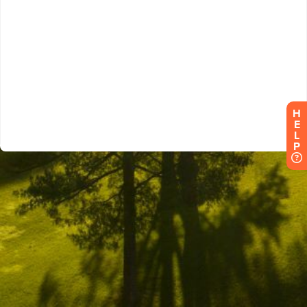
H
E
L
P