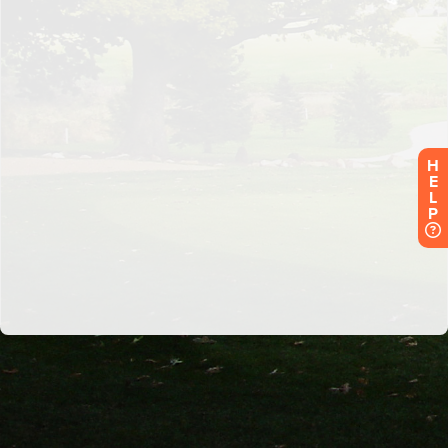
H
E
L
P