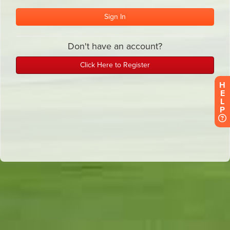
H
E
L
P