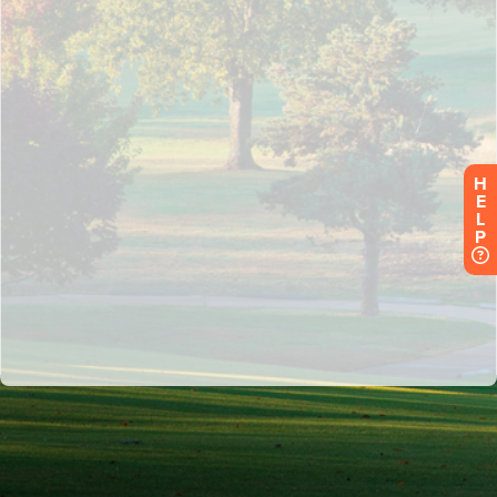
H
E
L
P