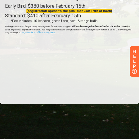
H
E
L
P