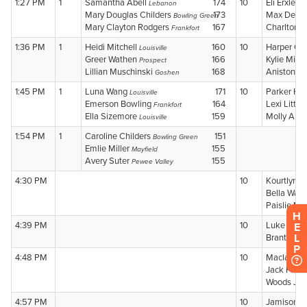
H
E
L
P