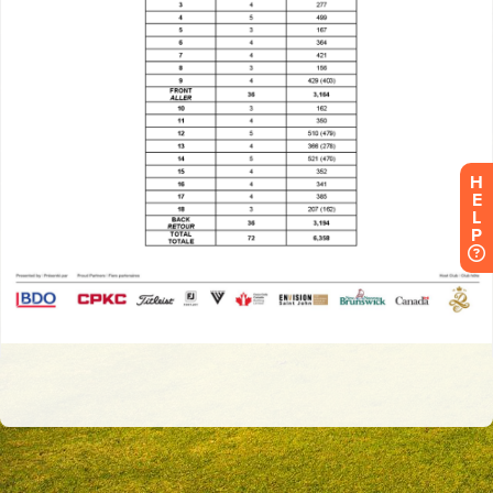
H
E
L
P