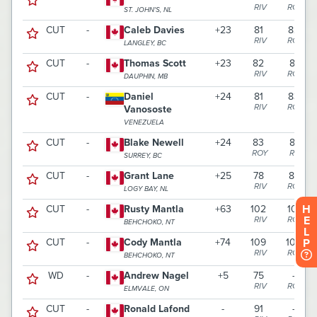
H
E
L
P